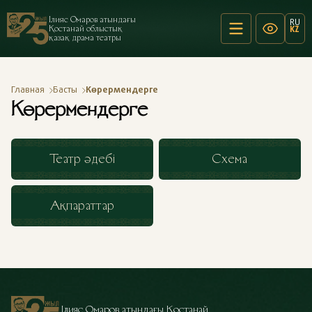
Ілияс Омаров атындағы
RU
Қостанай облыстық
KZ
қазақ драма театры
Главная
Басты
Көрермендерге
Көрермендерге
Театр әдебі
Схема
Ақпараттар
Ілияс Омаров атындағы Қостанай