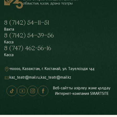
облыстық қазақ драма театры
8 (7142) 54–11–51
Вахта
8 (7142) 54–39–56
Касса
8 (747) 462-56-16
Касса
110000, Казахстан, г. Костанай, ул. Тәуелсіздік 144
kaz_teatr@mail.ru,
kaz_teatr@mail.kz
Веб-сайтты әзірлеу және қолдау
Интернет-компания
SMARTSITE