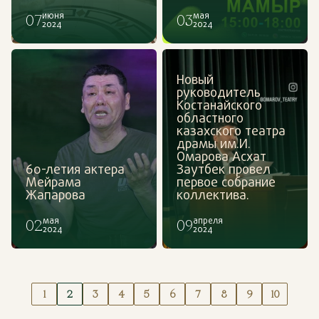
07
июня
03
мая
2024
2024
Новый
руководитель
Костанайского
областного
казахского театра
драмы им.И.
Омарова Асхат
60-летия актера
Заутбек провел
Мейрама
первое собрание
Жапарова
коллектива.
02
мая
09
апреля
2024
2024
1
2
3
4
5
6
7
8
9
10