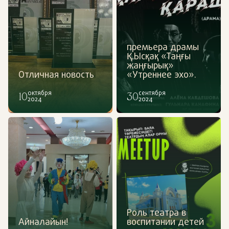
премьера драмы
Қ.Ысқақ «Таңғы
жаңғырық»
Отличная новость
«Утреннее эхо».
10
октября
30
сентября
2024
2024
Роль театра в
Айналайын!
воспитании детей