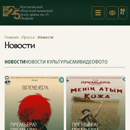
Костанайский
RU
областной казахский
KZ
театр драмы им. И.
Омарова
Главная
Пресса
Новости
Новости
НОВОСТИ
НОВОСТИ КУЛЬТУРЫ
СМИ
ВИДЕО
ФОТО
ПРЕМЬЕРА!
ПРЕМЬЕРА!