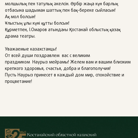
молшылық пен татулық әкелсін. Әрбір жаңа күн барлық
отбасына шадыман шаттық пен бақ-береке сыйласын!
Ақ мол болсын!
Ұлыстың ұлы күні құтты болсын!
Құрметпен, І.Омаров атындағы Қостанай облыстық қазақ
драма театры.
Уважаемые казахстанцы!
От всей души поздравлем вас с великим
праздником Наурыз мейрамы! Желем вам и вашим близким
крепкого здоровья, счастья, добра и благополучия!
Пусть Наурыз принесет в каждый дом мир, спокойствие и
процветание!
Костанайский областной казахский