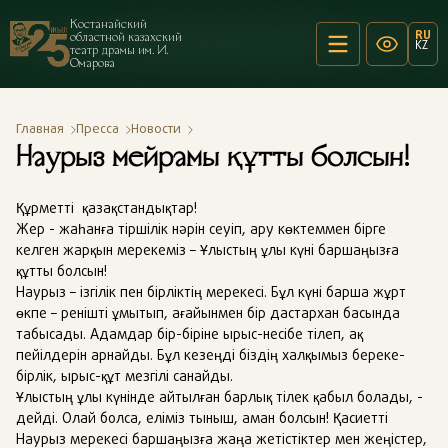
Костанайский
RU
областной казахский
KZ
театр драмы им. И.
Омарова
Главная
Пресса
Новости
Наурыз мейрамы құтты болсын!
Құрметті қазақстандықтар!
Жер - жаһанға тіршілік нәрін сеуіп, ару көктеммен бірге
келген жарқын мерекеміз – Ұлыстың ұлы күні баршаңызға
құтты болсын!
Наурыз – ізгілік пен бірліктің мерекесі. Бұл күні барша жұрт
өкпе – ренішті ұмытып, ағайынмен бір дастархан басында
табысады. Адамдар бір-біріне ырыс-несібе тілеп, ақ
пейілдерін арнайды. Бұл кезеңді біздің халқымыз береке-
бірлік, ырыс-құт мезгілі санайды.
Ұлыстың ұлы күнінде айтылған барлық тілек қабыл болады, -
дейді. Олай болса, еліміз тыныш, аман болсын! Қасиетті
Наурыз мерекесі баршаңызға жаңа жетістіктер мен жеңістер,