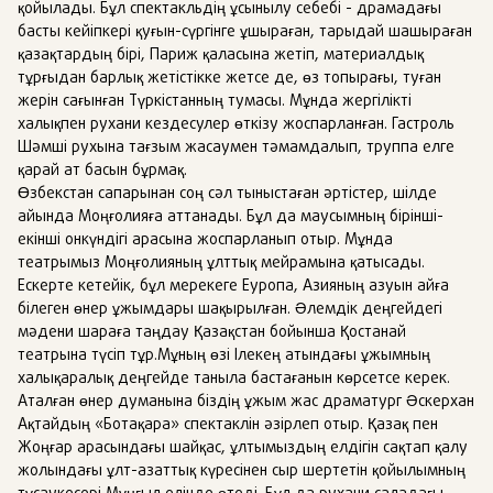
қойылады. Бұл спектакльдің ұсынылу себебі - драмадағы
басты кейіпкері қуғын-сүргінге ұшыраған, тарыдай шашыраған
қазақтардың бірі, Париж қаласына жетіп, материалдық
тұрғыдан барлық жетістікке жетсе де, өз топырағы, туған
жерін сағынған Түркістанның тумасы. Мұнда жергілікті
халықпен рухани кездесулер өткізу жоспарланған. Гастроль
Шәмші рухына тағзым жасаумен тәмамдалып, труппа елге
қарай ат басын бұрмақ.
Өзбекстан сапарынан соң сәл тыныстаған әртістер, шілде
айында Моңғолияға аттанады. Бұл да маусымның бірінші-
екінші онкүндігі арасына жоспарланып отыр. Мұнда
театрымыз Моңғолияның ұлттық мейрамына қатысады.
Ескерте кетейік, бұл мерекеге Еуропа, Азияның азуын айға
білеген өнер ұжымдары шақырылған. Әлемдік деңгейдегі
мәдени шараға таңдау Қазақстан бойынша Қостанай
театрына түсіп тұр.Мұның өзі Ілекең атындағы ұжымның
халықаралық деңгейде таныла бастағанын көрсетсе керек.
Аталған өнер думанына біздің ұжым жас драматург Әскерхан
Ақтайдың «Ботақара» спектаклін әзірлеп отыр. Қазақ пен
Жоңғар арасындағы шайқас, ұлтымыздың елдігін сақтап қалу
жолындағы ұлт-азаттық күресінен сыр шертетін қойылымның