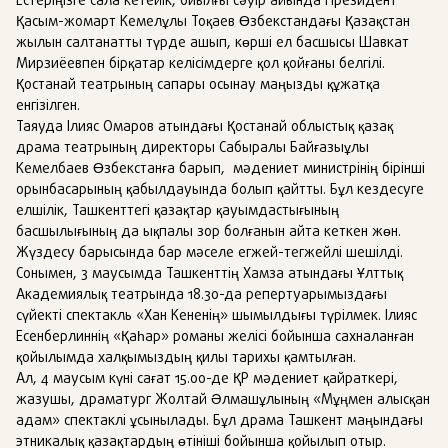
Естеріңізге сала кетейік, биылғы сәуір айында Президент
Қасым-жомарт Кемелұлы Тоқаев Өзбекстандағы Қазақстан
жылын салтанатты түрде ашып, көрші ел басшысы Шавкат
Мирзиёевпен бірқатар келісімдерге қол қойғаны белгілі.
Қостанай театрының сапары осынау маңызды құжатқа
енгізілген.
Таяуда Ілияс Омаров атындағы Қостанай облыстық қазақ
драма театрының директоры Сабыралы Байғазыұлы
Кемелбаев Өзбекстанға барып, мәдениет министрінің бірінші
орынбасарының қабылдауында болып қайтты. Бұл кездесуге
елшілік, Ташкенттегі қазақтар қауымдастығының
басшылығының да ықпалы зор болғанын айта кеткен жөн.
Жүздесу барысында бар мәселе егжей-тегжейлі шешілді.
Сонымен, 3 маусымда Ташкенттің Хамза атындағы Ұлттық
Академиялық театрында 18.30-да репертуарымыздағы
сүйекті спектакль «Хан Кененің» шымылдығы түрілмек. Ілияс
Есенберлиннің «Қаһар» романы желісі бойынша сахналанған
қойылымда халқымыздың қилы тарихы қамтылған.
Ал, 4 маусым күні сағат 15.00-де ҚР мәдениет қайраткері,
жазушы, драматург Жолтай Әлмашұлының «Мұңмен алысқан
адам» спектаклі ұсынылады. Бұл драма Ташкент маңындағы
этникалық қазақтардың өтініші бойынша қойылып отыр.