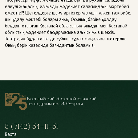
тұсаукесері Мұңғыл елінде өтеді. Бұл да рухани саладағы
елеулі жаңалық, еліміздің мәдениет саласындағы мәртебесі
емес пе?! Шетелдерге шығу әртістеріміз үшін үлкен тәжірибе,
шыңдалу мектебі болары анық. Осының бәріне қолдау
білдіріп отырған Қостанай облысының әкімдігі мен Қостанай
облыстық мәдениет басқармасына алғысымыз шексіз.
Театрдың бұдан өзге де сүйінші сұрар жаңалығы жетерлік.
Оның бәрін кезесінде баяндайтын боламыз.
Костанайский областной казахский
театр драмы им. И. Омарова
8 (7142) 54–11–51
Вахта