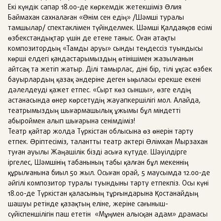
Екі күндік сапар 18.00-де көркемдік жетекшіміз Әлия
Баймахан сахналаған «Әнім сен едің» /Шәмші туралы
тамшылар/ спектаклімен түйінделмек. Шәмші Қалдаяқов есімі
өзбекстандықтар үшін де етене таныс. Оған атақты
композитордың «Тамды аруы» сынды теңдессіз туындысы
көрші елдегі қандастарымыздың өтінішімен жазылғанын
айтсақ та жетіп жатыр. Ділі тамырлас, діні бір, тілі ұқсас өзбек
бауырлардың қазақ әндеріне деген ықыласы ерекше екені
дәлелдеуді қажет етпес. «Сырт көз сыншы», өзге елдің
астанасында өнер көрсетудің жауапкершілігі мол. Алайда,
театрымыздың шығармашылық ұжымы бұл міндетті
абыроймен алып шығарына сенімдіміз!
Театр қайтар жолда Түркістан облысына өз өнерін тарту
етпек. Әріптесіміз, талантты театр актері Әлімхан Мырзахан
туған ауылы Жаңашілік бізді асыға күтуде. Шәуілдірге
іргелес, Шәмшінің табанының табы қалған бұл мекеннің
құрылғанына биыл 50 жыл. Осыған орай, 5 маусымда 12.00-де
әйгілі композитор туралы туындыны тарту етпекпіз. Осы күні
18.00-де Түркістан қаласының тұрғындарына Қостанайдың
шашуы ретінде қазақтың еліне, жеріне сағыныш-
сүйіспеншілігін паш ететін «Мұңмен алысқан адам» драмасы