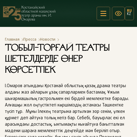
Костанайский
RU
областной казахский
KZ
театр драмы им. И.
Омарова
Главная
Пресса
Новости
ТОБЫЛ-ТОРҒАЙ ТЕАТРЫ
ШЕТЕЛДЕРДЕ ӨНЕР
КӨРСЕТПЕК
І.Омаров атындағы Қостанай облыстық қазақ драма театры
алдағы жаз айларын ұзақ сапарлармен бастамақ. Ұжым
шығармашылық гастрольмен екі бірдей мемлекетке барады.
Алғашқы жол оңтүстіктегі көршіміздің астанасы Ташкентке
түсіп тұр. Мұны Ілекең театрына артылған зор сенім, үлкен
құрмет деп айтуға толық негіз бар. Себебі, бауырлас екі ел
арасындағы достастық, ынтымақты нығайтуға бағытталған
мәдени шараға мемлекеттік деңгейде мән беріліп отыр.