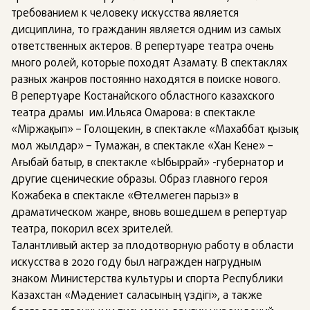
требованием к человеку искусства является
дисциплина, то гражданин является одним из самых
ответственных актеров. В репертуаре театра очень
много ролей, которые походят Азамату. В спектаклях
разных жанров постоянно находятся в поиске нового.
В репертуаре Костанайского областного казахского
театра драмы им.Ильяса Омарова: в спектакле
«Міржақып» – Голощекин, в спектакле «Махаббат қызық
мол жылдар» – Тумажан, в спектакле «Хан Кене» –
Ағыбай батыр, в спектакле «Ыбыррай» -губернатор и
другие сценические образы. Образ главного героя
Кожабека в спектакле «Өтелмеген парыз» в
драматическом жанре, вновь вошедшем в репертуар
театра, покорил всех зрителей.
Талантливый актер за плодотворную работу в области
искусства в 2020 году был награжден нагрудным
знаком Министерства культуры и спорта Республики
Казахстан «Мәдениет саласының үздігі», а также