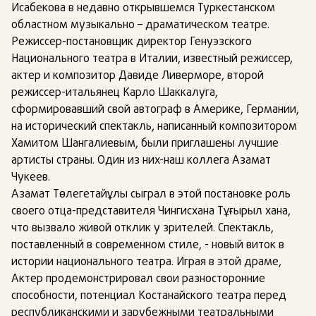
Исабекова в недавно открывшемся Туркестанском
областном музыкально – драматическом театре.
Режиссер-постановщик директор Генуэзского
Национального театра в Италии, известный режиссер,
актер и композитор Давиде Ливерморе, второй
режиссер-итальянец Карло Шаккалуга,
сформировавший свой автограф в Америке, Германии,
на исторический спектакль, написанный композитором
Хамитом Шангалиевым, были приглашены лучшие
артисты страны. Один из них-наш коллега Азамат
Чукеев.
Азамат Төлегетайұлы сыграл в этой постановке роль
своего отца-представителя Чингисхана Тұғырыл хана,
что вызвало живой отклик у зрителей. Спектакль,
поставленный в современном стиле, - новый виток в
истории национального театра. Играя в этой драме,
Актер продемонстрировал свои разносторонние
способности, потенциал Костанайского театра перед
республиканскими и зарубежными театральными