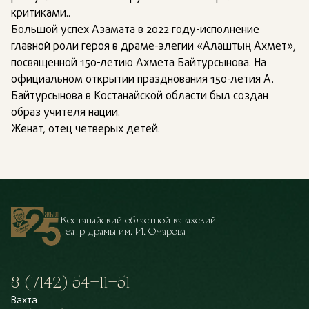
критиками..
Большой успех Азамата в 2022 году-исполнение
главной роли героя в драме-элегии «Алаштың Ахмет»,
посвященной 150-летию Ахмета Байтурсынова. На
официальном открытии празднования 150-летия А.
Байтурсынова в Костанайской области был создан
образ учителя нации.
Женат, отец четверых детей.
Костанайский областной казахский
театр драмы им. И. Омарова
8 (7142) 54–11–51
Вахта