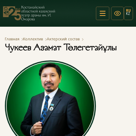
Костанайский
RU
областной казахский
KZ
театр драмы им. И.
Омарова
Главная
Коллектив
Актерский состав
Чукеев Азамат Төлегетайұлы