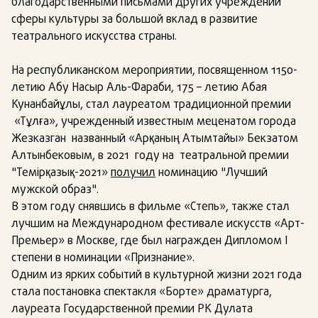
благодарственными письмами других учреждений
сферы культуры за большой вклад в развитие
театрального искусства страны.
На республиканском мероприятии, посвященном 1150-
летию Абу Насыр Аль-Фараби, 175 – летию Абая
Кунанбайұлы, стал лауреатом традиционной премии
«Тұлға», учрежденный известным меценатом города
Жезказган названный «Арқаның Атымтайы» Бекзатом
Алтынбековым, в 2021 году на театральной премии
"Темірқазық-2021»
получил
номинацию "Лучший
мужской образ".
В этом году снявшись в фильме «Степь», также стал
лучшим на Международном фестивале искусств «Арт-
Премьер» в Москве, где был награжден Дипломом I
степени в номинации «Признание».
Одним из ярких событий в культурной жизни 2021 года
стала постановка спектакля «Борте» драматурга,
лауреата Государственной премии РК Дулата