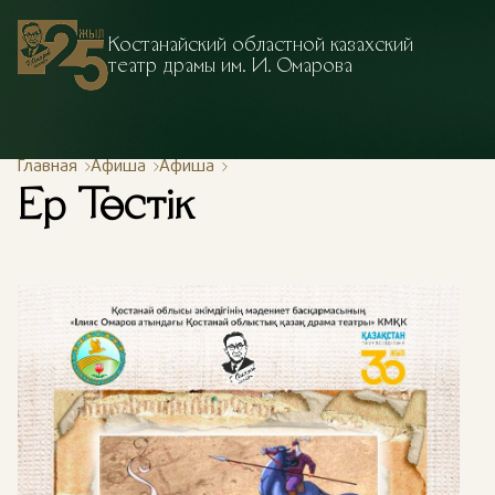
Костанайский областной казахский
театр драмы им. И. Омарова
Главная
Афиша
Афиша
Ер Төстік