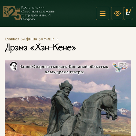
Костанайский
RU
областной казахский
KZ
театр драмы им. И.
Омарова
Главная
Афиша
Афиша
Драма «Хан-Кене»