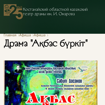
Костанайский областной казахский
театр драмы им. И. Омарова
Главная
Афиша
Афиша
Драма "Ақбас бүркіт"